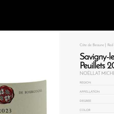
Côte de Beaune
Red
Savigny-le
Peuillets 
NOËLLAT MICH
REGION
APPELLATION
DEGREE
COLOR