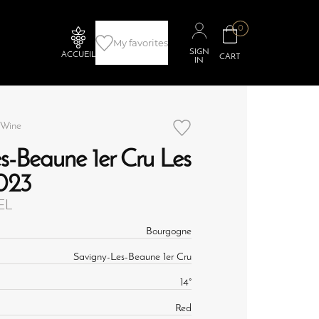
0
My favorites
SIGN
ACCUEIL
CART
IN
 Wine
s-Beaune 1er Cru Les
2023
EL
Bourgogne
Savigny-Les-Beaune 1er Cru
14°
Red